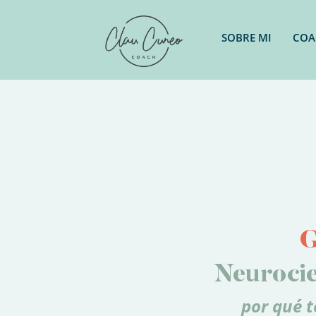
SOBRE MI
COA
Neurocie
por qué t