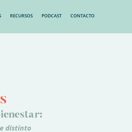
S
RECURSOS
PODCAST
CONTACTO
S
ienestar:
e distinto