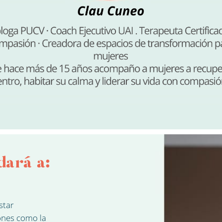
dará a:
star
ones como la