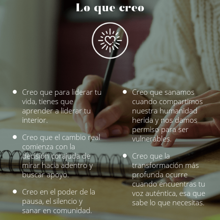
Lo que creo
Creo que para liderar tu
Creo que sanamos
vida, tienes que
cuando compartimos
aprender a liderar tu
nuestra humanidad
interior.
herida y nos damos
permiso para ser
Creo que el cambio real
vulnerables.
comienza con la
decisión corajuda de
Creo que la
mirar hacia adentro y
transformación más
buscar apoyo.
profunda ocurre
cuando encuentras tu
Creo en el poder de la
voz auténtica, esa que
pausa, el silencio y
sabe lo que necesitas.
sanar en comunidad.